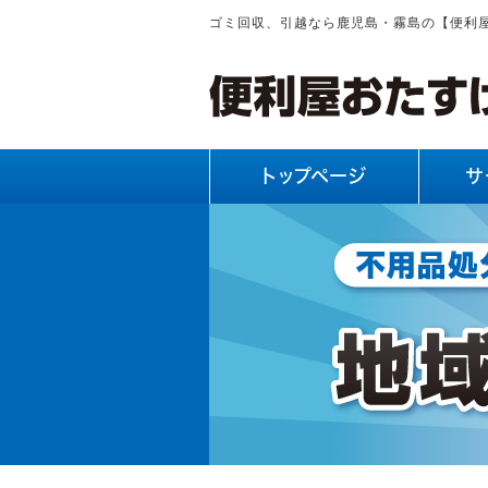
ゴミ回収、引越なら鹿児島・霧島の【便利
トップページ
サ