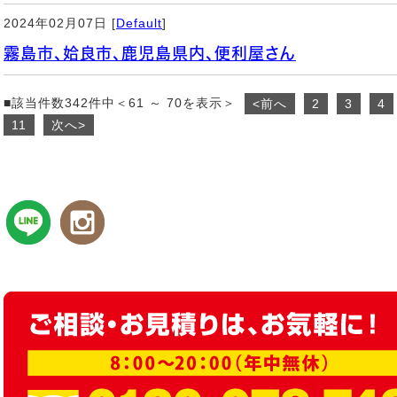
2024年02月07日 [
Default
]
霧島市、姶良市、鹿児島県内、便利屋さん
■該当件数342件中＜61 ～ 70を表示＞
<前へ
2
3
4
11
次へ>