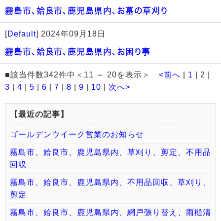
霧島市、姶良市、鹿児島県内、お墓の草刈り
[
Default
]
2024年09月18日
霧島市、姶良市、鹿児島県内、お困り事
■該当件数342件中＜11 ～ 20を表示＞
<前へ
|
1
| 2 |
3
|
4
|
5
|
6
|
7
|
8
|
9
|
10
|
次へ>
【最近の記事】
ゴールデンウイーク営業のお知らせ
霧島市、姶良市、鹿児島県内、草刈り、剪定、不用品
回収
霧島市、姶良市、鹿児島県内、不用品回収、草刈り、
剪定
霧島市、姶良市、鹿児島県内、網戸張り替え、雨樋清