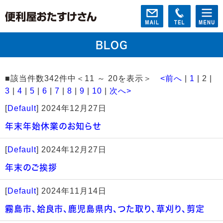
BLOG
■該当件数342件中＜11 ～ 20を表示＞
<前へ
|
1
| 2 |
3
|
4
|
5
|
6
|
7
|
8
|
9
|
10
|
次へ>
[
Default
]
2024年12月27日
年末年始休業のお知らせ
[
Default
]
2024年12月27日
年末のご挨拶
[
Default
]
2024年11月14日
霧島市、姶良市、鹿児島県内、つた取り、草刈り、剪定