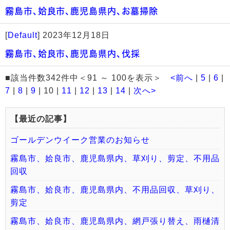
霧島市、姶良市、鹿児島県内、お墓掃除
[
Default
]
2023年12月18日
霧島市、姶良市、鹿児島県内、伐採
■該当件数342件中＜91 ～ 100を表示＞
<前へ
|
5
|
6
|
7
|
8
|
9
| 10 |
11
|
12
|
13
|
14
|
次へ>
【最近の記事】
ゴールデンウイーク営業のお知らせ
霧島市、姶良市、鹿児島県内、草刈り、剪定、不用品
回収
霧島市、姶良市、鹿児島県内、不用品回収、草刈り、
剪定
霧島市、姶良市、鹿児島県内、網戸張り替え、雨樋清