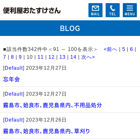
BLOG
■該当件数342件中＜91 ～ 100を表示＞
<前へ
|
5
|
6
|
7
|
8
|
9
| 10 |
11
|
12
|
13
|
14
|
次へ>
[
Default
]
2023年12月27日
忘年会
[
Default
]
2023年12月27日
霧島市、姶良市、鹿児島県内、不用品処分
[
Default
]
2023年12月26日
霧島市、姶良市、鹿児島県内、草刈り