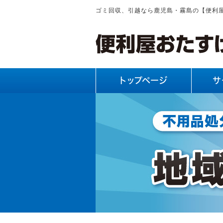
ゴミ回収、引越なら鹿児島・霧島の【便利
トップページ
サ